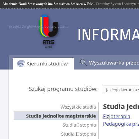
Akademia Nauk Stosowanych im. Stanisława Staszica w Pile
- Centralny System Uwierzyteln
przejdź do głównego portalu uczelni
Wyszukiwarka prze
Kierunki studiów
Szukaj programu studiów:
Jakiego kierunku 
Studia jed
Wszystkie studia
Studia jednolite magisterskie
Fizjoterapia
Pedagogika pr
Studia I stopnia
Studia II stopnia