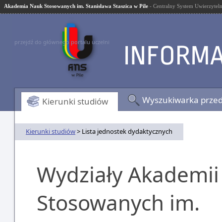
Akademia Nauk Stosowanych im. Stanisława Staszica w Pile
- Centralny System Uwierzyteln
przejdź do głównego portalu uczelni
Wyszukiwarka prze
Kierunki studiów
Kierunki studiów
> Lista jednostek dydaktycznych
Wydziały Akademii
Stosowanych im.